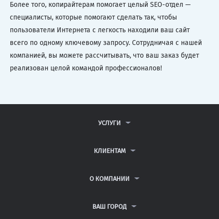
Более того, копирайтерам помогает целый SEO-отдел —
специалисты, которые помогают сделать так, чтобы
пользователи Интернета с легкость находили ваш сайт
всего по одному ключевому запросу. Сотрудничая с нашей
компанией, вы можете рассчитывать, что ваш заказ будет
реализован целой командой профессионалов!
УСЛУГИ
КОНТРОЛЬНЫЕ РАБОТЫ
ДИПЛОМНЫЕ РАБОТЫ
КЛИЕНТАМ
КУРСОВЫЕ РАБОТЫ
АНТИПЛАГИАТ
РЕФЕРАТЫ
ВОПРОСЫ И ОТВЕТЫ
О КОМПАНИИ
ВСЕ УСЛУГИ
ПУБЛИЧНАЯ ОФЕРТА
О КОМПАНИИ
ПОЛИТИКА КОНФИДЕНЦИАЛЬНОСТИ
КОНТАКТЫ
ВАШ ГОРОД
АВТОРАМ