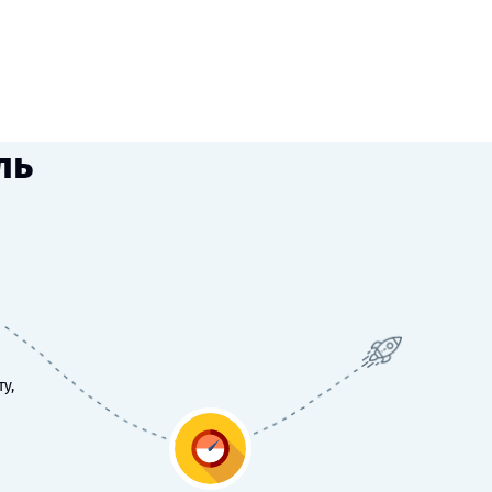
ль
у,