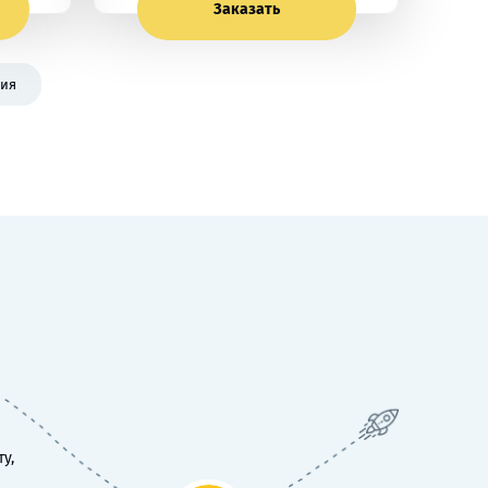
Заказать
ция
у,