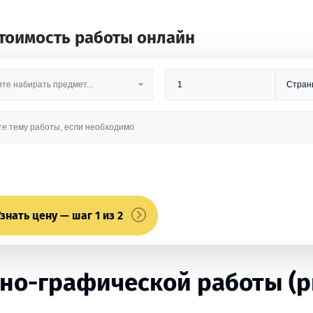
стоимость работы онлайн
знать цену — шаг 1 из 2
о-графической работы (рг