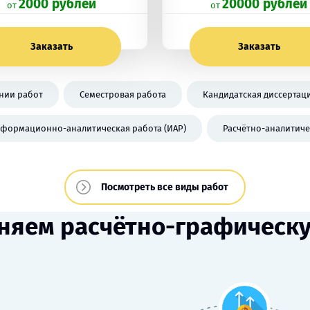
2000 рублей
20000 рублей
oт
oт
Заказать
Заказать
нии работ
Семестровая работа
Кандидатская диссертац
формационно-аналитическая работа (ИАР)
Расчётно-аналитичес
Посмотреть все виды работ
няем расчётно-графическую