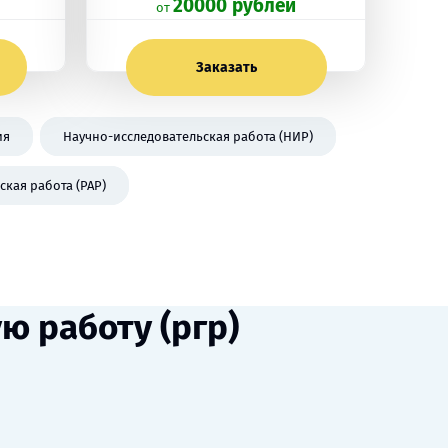
20000 рублей
oт
Заказать
ия
Научно-исследовательская работа (НИР)
кая работа (РАР)
 работу (ргр)