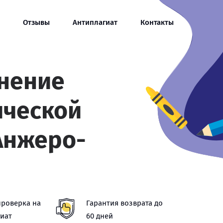
Отзывы
Антиплагиат
Контакты
нение
ической
 Анжеро-
проверка на
Гарантия возврата до
иат
60 дней