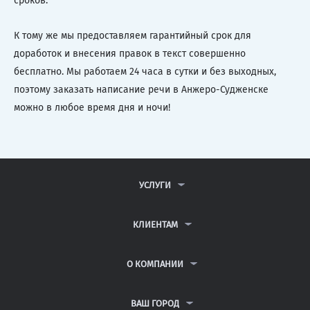
сроков.
К тому же мы предоставляем гарантийный срок для
доработок и внесения правок в текст совершенно
бесплатно. Мы работаем 24 часа в сутки и без выходных,
поэтому заказать написание речи в Анжеро-Судженске
можно в любое время дня и ночи!
УСЛУГИ
КОНТРОЛЬНЫЕ РАБОТЫ
ДИПЛОМНЫЕ РАБОТЫ
КЛИЕНТАМ
КУРСОВЫЕ РАБОТЫ
АНТИПЛАГИАТ
РЕФЕРАТЫ
ВОПРОСЫ И ОТВЕТЫ
О КОМПАНИИ
ВСЕ УСЛУГИ
ПУБЛИЧНАЯ ОФЕРТА
О КОМПАНИИ
ПОЛИТИКА КОНФИДЕНЦИАЛЬНОСТИ
КОНТАКТЫ
ВАШ ГОРОД