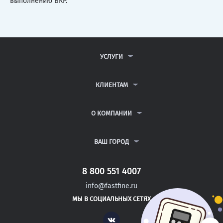
выполнению ВКР.
УСЛУГИ
КОНТРОЛЬНЫЕ РАБОТЫ
ДИПЛОМНЫЕ РАБОТЫ
КЛИЕНТАМ
КУРСОВЫЕ РАБОТЫ
АНТИПЛАГИАТ
РЕФЕРАТЫ
ВОПРОСЫ И ОТВЕТЫ
О КОМПАНИИ
ВСЕ УСЛУГИ
ПУБЛИЧНАЯ ОФЕРТА
О КОМПАНИИ
ПОЛИТИКА КОНФИДЕНЦИАЛЬНОСТИ
КОНТАКТЫ
ВАШ ГОРОД
АВТОРАМ
МОСКВА
САНКТ-ПЕТЕРБУРГ
8 800 551 4007
МИРНЫЙ
info@fastfine.ru
ОКТЯБРЬСКИЙ
МЫ В СОЦИАЛЬНЫХ СЕТЯХ
САЛАВАТ