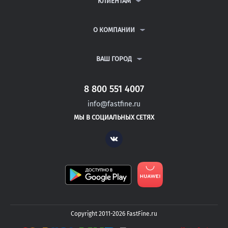
КЛИЕНТАМ
КУРСОВЫЕ РАБОТЫ
АНТИПЛАГИАТ
РЕФЕРАТЫ
ВОПРОСЫ И ОТВЕТЫ
О КОМПАНИИ
ВСЕ УСЛУГИ
ПУБЛИЧНАЯ ОФЕРТА
О КОМПАНИИ
ПОЛИТИКА КОНФИДЕНЦИАЛЬНОСТИ
КОНТАКТЫ
ВАШ ГОРОД
АВТОРАМ
МОСКВА
САНКТ-ПЕТЕРБУРГ
8 800 551 4007
МИРНЫЙ
info@fastfine.ru
ОКТЯБРЬСКИЙ
МЫ В СОЦИАЛЬНЫХ СЕТЯХ
САЛАВАТ
Vk
Copyright 2011-2026 FastFine.ru